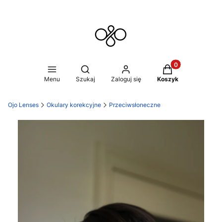
Produkty w koszy
Otwórz wyszukiwarkę
Menu
Szukaj
Zaloguj się
Koszyk
Ojo Lenses
Okulary korekcyjne
Przeciwsłoneczne