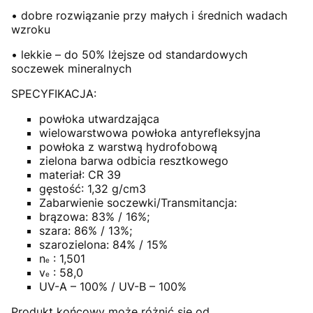
• dobre rozwiązanie przy małych i średnich wadach
wzroku
• lekkie – do 50% lżejsze od standardowych
soczewek mineralnych
SPECYFIKACJA:
powłoka utwardzająca
wielowarstwowa powłoka antyrefleksyjna
powłoka z warstwą hydrofobową
zielona barwa odbicia resztkowego
materiał: CR 39
gęstość: 1,32 g/cm3
Zabarwienie soczewki/Transmitancja:
brązowa: 83% / 16%;
szara: 86% / 13%;
szarozielona: 84% / 15%
n
: 1,501
e
v
: 58,0
e
UV-A – 100% / UV-B – 100%
Produkt końcowy może różnić się od