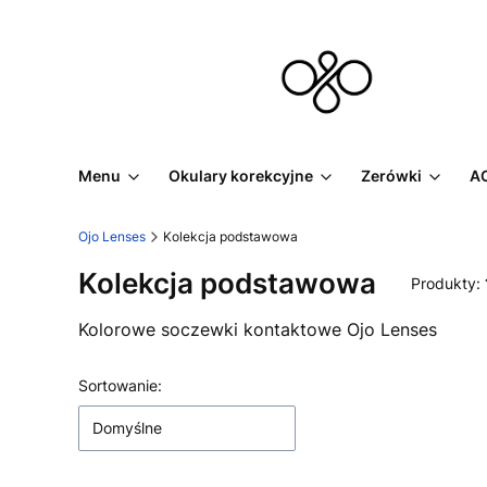
Menu
Okulary korekcyjne
Zerówki
AC
Ojo Lenses
Kolekcja podstawowa
Kolekcja podstawowa
Produkty:
Kolorowe soczewki kontaktowe Ojo Lenses
Lista produktów
Sortowanie:
Domyślne