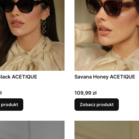
Black ACETIQUE
Savana Honey ACETIQUE
Cena
ł
109,99 zł
 produkt
Zobacz produkt