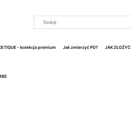
ETIQUE - kolekcja premium
Jak zmierzyć PD?
JAK ZŁOŻYĆ
192