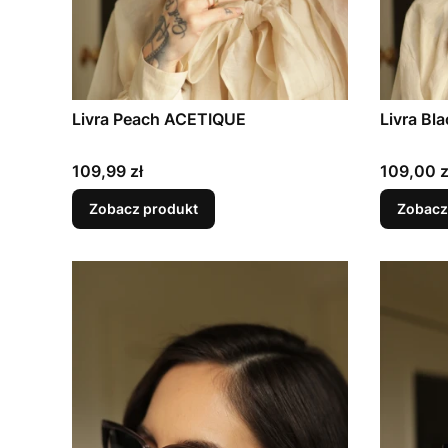
Livra Peach ACETIQUE
Livra Bl
Cena
Cena
109,99 zł
109,00 z
Zobacz produkt
Zobacz