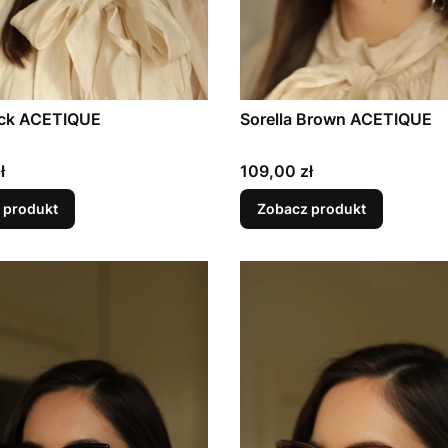
ack ACETIQUE
Sorella Brown ACETIQUE
Cena
ł
109,00 zł
 produkt
Zobacz produkt