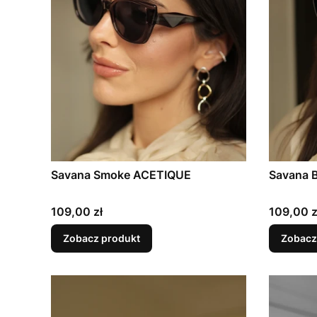
Savana Smoke ACETIQUE
Savana 
Cena
Cena
109,00 zł
109,00 z
Zobacz produkt
Zobacz