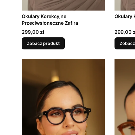
Okulary Korekcyjne
Okulary 
Przeciwsłoneczne Zafira
Cena
Cena
299,00 zł
299,00 z
Zobacz produkt
Zobacz