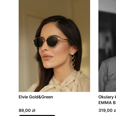
Elvie Gold&Green
Okulary
EMMA B
Cena
Cena
89,00 zł
319,00 z