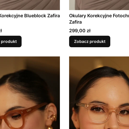
Korekcyjne Blueblock Zafira
Okulary Korekcyjne Fotoc
Zafira
Cena
ł
299,00 zł
 produkt
Zobacz produkt