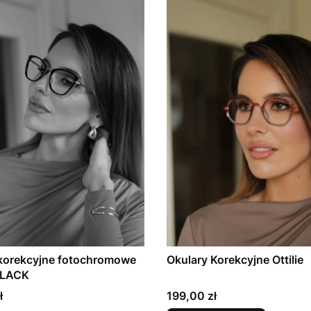
 korekcyjne fotochromowe
Okulary Korekcyjne Ottilie
LACK
Cena
ł
199,00 zł