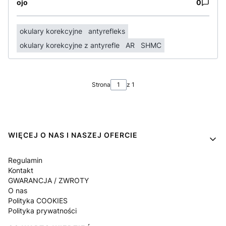
ojo
0
okulary korekcyjne
antyrefleks
okulary korekcyjne z antyrefle
AR
SHMC
Strona
z 1
Linki w stopce
WIĘCEJ O NAS I NASZEJ OFERCIE
Regulamin
Kontakt
GWARANCJA / ZWROTY
O nas
Polityka COOKIES
Polityka prywatności