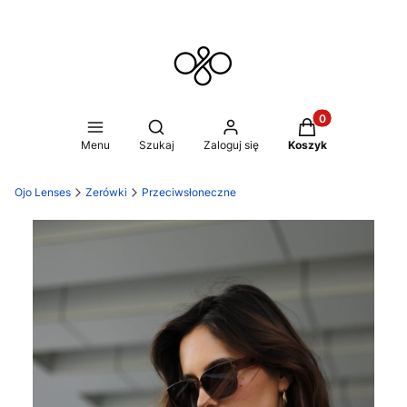
Produkty w koszy
Otwórz wyszukiwarkę
Menu
Szukaj
Zaloguj się
Koszyk
Ojo Lenses
Zerówki
Przeciwsłoneczne