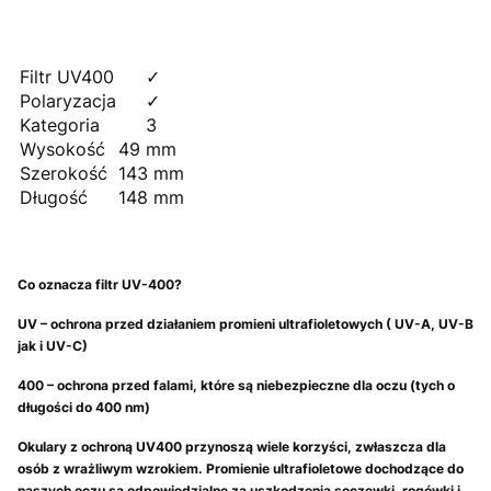
Filtr UV400
✓
Polaryzacja
✓
Kategoria
3
Wysokość
49 mm
Szerokość
143 mm
Długość
148 mm
Co oznacza filtr UV-400?
UV – ochrona przed działaniem promieni ultrafioletowych ( UV-A, UV-B
jak i UV-C)
400 – ochrona przed falami, które są niebezpieczne dla oczu (tych o
długości do 400 nm)
Okulary z ochroną UV400 przynoszą wiele korzyści, zwłaszcza dla
osób z wrażliwym wzrokiem. Promienie ultrafioletowe dochodzące do
naszych oczu są odpowiedzialne za uszkodzenia soczewki, rogówki i