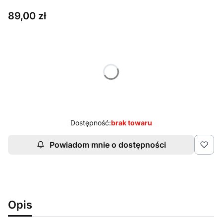
Cena
89,00 zł
Wybierz wariant produktu:
Poszczególne warianty mogą różnić się ceną
Uwagi
Opcjonalne
Dostępność:
brak towaru
Powiadom mnie o dostępności
Opis