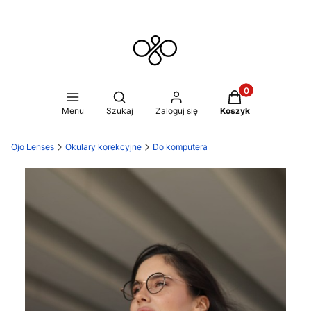
Produkty w koszy
Otwórz wyszukiwarkę
Menu
Szukaj
Zaloguj się
Koszyk
Ojo Lenses
Okulary korekcyjne
Do komputera