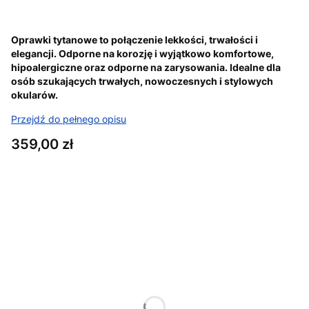
Oprawki tytanowe to połączenie lekkości, trwałości i
elegancji. Odporne na korozję i wyjątkowo komfortowe,
hipoalergiczne oraz odporne na zarysowania. Idealne dla
osób szukających trwałych, nowoczesnych i stylowych
okularów.
Przejdź do pełnego opisu
Cena
359,00 zł
Wybierz wariant produktu:
Poszczególne warianty mogą różnić się ceną
WSTAW ZDJĘCIE RECEPTY
Opcjonalne
WPISZ DANE Z RECEPTY:
Opcjonalne