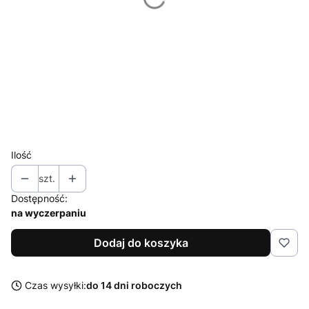
Wybierz dodatkową powłokę
Opcjonalne
Wybierz
Wybierz wyższy indeks
Opcjonalne
Wybierz
Ilość
szt.
Dostępność:
na wyczerpaniu
Dodaj do koszyka
Czas wysyłki:
do 14 dni roboczych