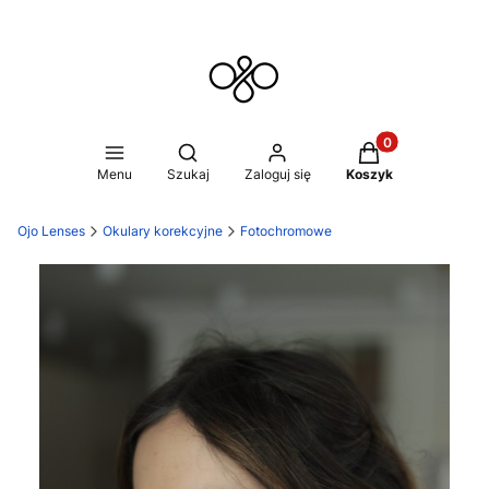
Produkty w koszy
Otwórz wyszukiwarkę
Menu
Szukaj
Zaloguj się
Koszyk
Ojo Lenses
Okulary korekcyjne
Fotochromowe