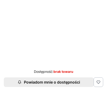
Uwagi do zamówienia
Opcjonalne
X-TRANSITION -inteligentne soczewki blokujące 100%
promieniowania UV przez 100% czasu blokują co naj
(+250,00 zł)
Opcjonalne
WYBIERZ POWŁOKĘ
Opcjonalne
Nie wybieram
AR – wielowarstwowa powłoka antyrefleksyjna z warstwą
utwardzającą oraz warstwą hydrofobową
(+35,00 zł)
Dostępność:
brak towaru
Powiadom mnie o dostępności