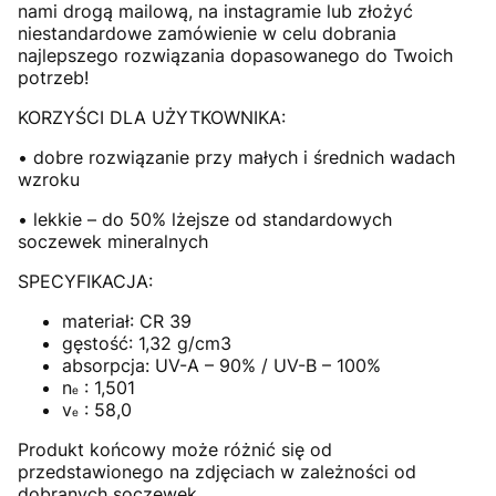
nami drogą mailową, na instagramie lub złożyć
niestandardowe zamówienie w celu dobrania
najlepszego rozwiązania dopasowanego do Twoich
potrzeb!
KORZYŚCI DLA UŻYTKOWNIKA:
• dobre rozwiązanie przy małych i średnich wadach
wzroku
• lekkie – do 50% lżejsze od standardowych
soczewek mineralnych
SPECYFIKACJA:
materiał: CR 39
gęstość: 1,32 g/cm3
absorpcja: UV-A – 90% / UV-B – 100%
n
: 1,501
e
v
: 58,0
e
Produkt końcowy może różnić się od
przedstawionego na zdjęciach w zależności od
dobranych soczewek.